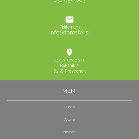
Pišite nam
info@tomster.si
Lea Vrebac s.p.
Rakitnik 2
6258 Prestranek
MENI
O nas
Akcije
Novosti