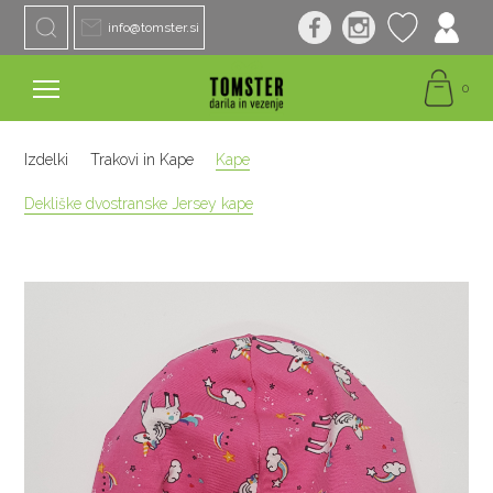
info@tomster.si
0
Izdelki
Trakovi in Kape
Kape
Dekliške dvostranske Jersey kape