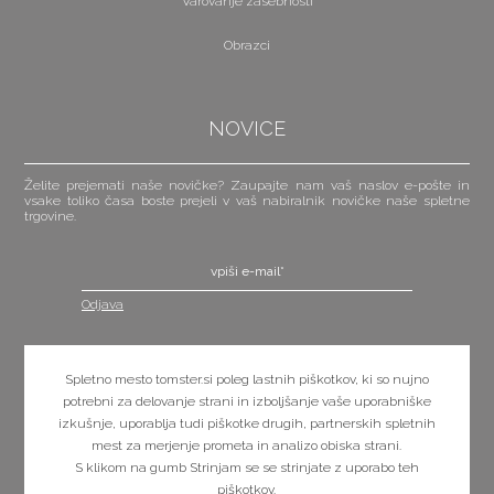
Varovanje zasebnosti
Obrazci
NOVICE
Želite prejemati naše novičke? Zaupajte nam vaš naslov e-pošte in
vsake toliko časa boste prejeli v vaš nabiralnik novičke naše spletne
trgovine.
Odjava
POŠLJI
Spletno mesto tomster.si poleg lastnih piškotkov, ki so nujno
potrebni za delovanje strani in izboljšanje vaše uporabniške
izkušnje, uporablja tudi piškotke drugih, partnerskih spletnih
mest za merjenje prometa in analizo obiska strani.
S klikom na gumb Strinjam se se strinjate z uporabo teh
piškotkov.