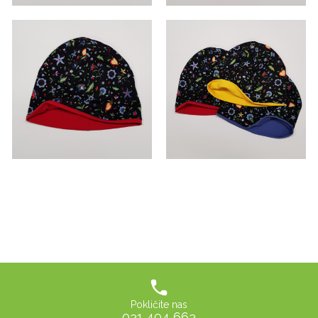
Pokličite nas
031 494 663