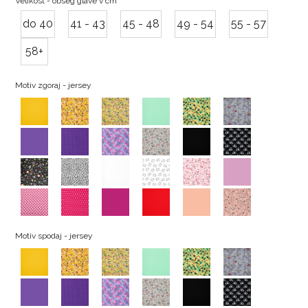
Velikost - obseg glave v cm
do 40
41 - 43
45 - 48
49 - 54
55 - 57
58+
Motiv zgoraj - jersey
Motiv spodaj - jersey