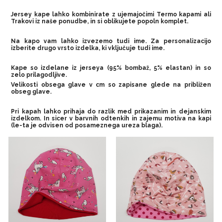
Jersey kape lahko kombinirate z ujemajočimi Termo kapami ali
Trakovi iz naše ponudbe, in si oblikujete popoln komplet.
Na kapo vam lahko izvezemo tudi ime. Za personalizacijo
izberite drugo vrsto izdelka, ki vključuje tudi ime.
Kape so izdelane iz jerseya (95% bombaž, 5% elastan) in so
zelo prilagodljive.
Velikosti obsega glave v cm so zapisane glede na približen
obseg glave.
Pri kapah lahko prihaja do razlik med prikazanim in dejanskim
izdelkom. In sicer v barvnih odtenkih in zajemu motiva na kapi
(le-ta je odvisen od posameznega ureza blaga).