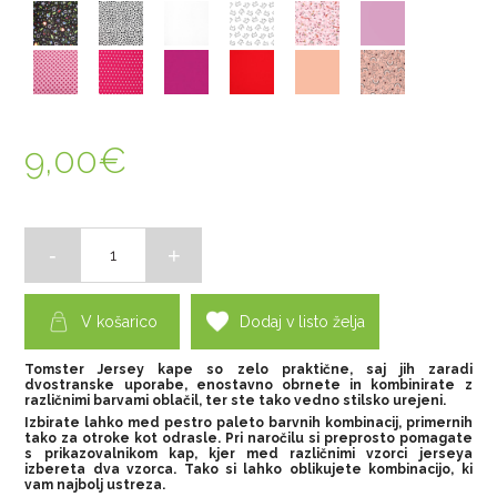
9,00
€
V košarico
Dodaj v listo želja
Tomster Jersey kape so zelo praktične, saj jih zaradi
dvostranske uporabe, enostavno obrnete in kombinirate z
različnimi barvami oblačil, ter ste tako vedno stilsko urejeni.
Izbirate lahko med pestro paleto barvnih kombinacij, primernih
tako za otroke kot odrasle. Pri naročilu si preprosto pomagate
s prikazovalnikom kap, kjer med različnimi vzorci jerseya
izbereta dva vzorca. Tako si lahko oblikujete kombinacijo, ki
vam najbolj ustreza.